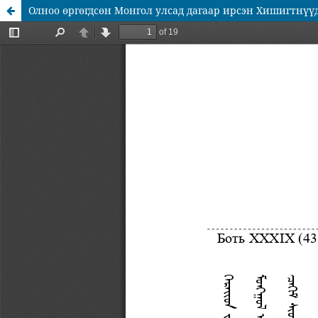
Олноо өргөгдсөн Монгол улсад дагаар ирсэн Хишигтнүү