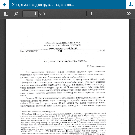
Хэн, ямар сэдвээр, хаана, хэзээ...