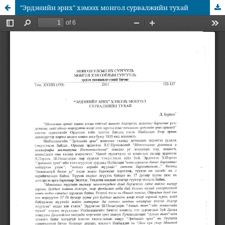
"Эрдэнийн эрих" хэмээх монгол сурвалжийн тухай