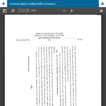
Алшаа яруу найргийн үзэгдэл