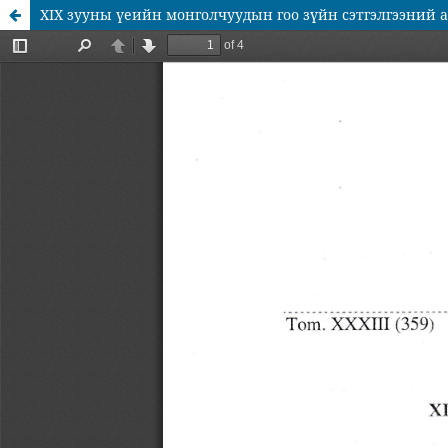
XIX зууны үеийн монголчуудын гоо зүйн сэтгэлгээний 