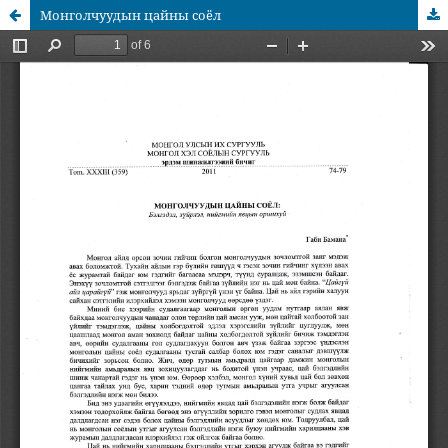
Монголчуудын цайны соёл