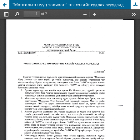
"Монголын нууц товчоон"-ны хэлийг судлах асуудалд