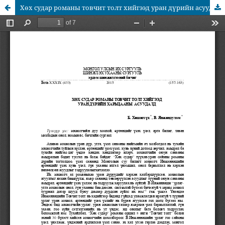
Хөх судар романы товчит толт хийгээд уран дүрийн асуудалд