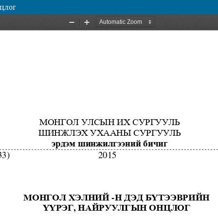
нцлог