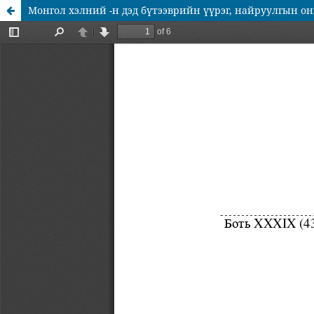
Монгол хэлний -н дэд бүтээврийн үүрэг, найруулгын о