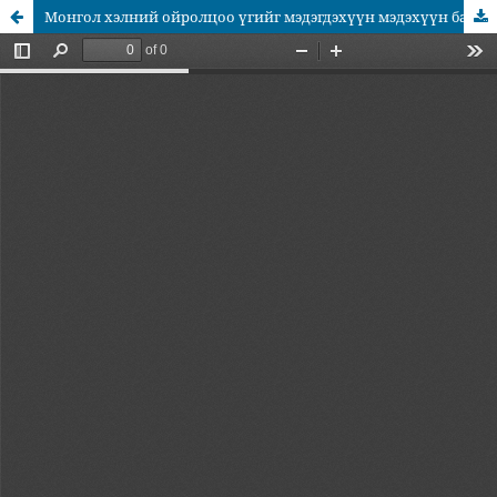
Монгол хэлний ойролцоо үгийг мэдэгдэхүүн мэдэхүүн ба хэлэгдэхүүн хэлэхүүний талаас үзэх нь