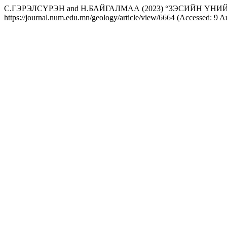
С.ГЭРЭЛСҮРЭН and Н.БАЙГАЛМАА (2023) “ЗЭСИЙН ҮН
https://journal.num.edu.mn/geology/article/view/6664 (Accessed: 9 A