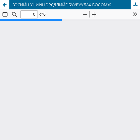
ЗЭСИЙН ҮНИЙН ЭРСДЛИЙГ БУУРУУЛАХ БОЛОМЖ