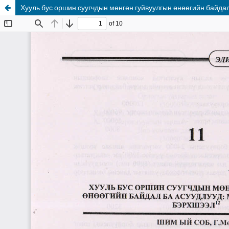
Хууль бус оршин суугчдын мөнгөн гуйвуулгын өнөөгийн байда