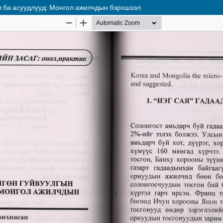
л ба асуудлууд: Монгол ажилчдын бэрхшээл