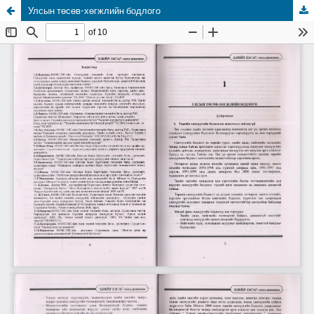
Улсын төсөв-хөгжлийн бодлого