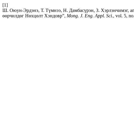
[1]
Ш. Оюун-Эрдэнэ, Т. Түмнээ, Н. Дамбасүрэн, З. Хэрлэнчимэг, a
өөрчилдөг Нөхцөлт Хэндовр”,
Mong. J. Eng. Appl. Sci.
, vol. 5, n